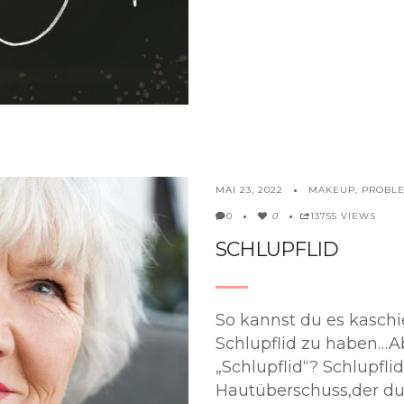
MAKEUP
,
PROBL
MAI 23, 2022
0
13755 VIEWS
0
SCHLUPFLID
So kannst du es kaschi
Schlupflid zu haben…A
„Schlupflid“? Schlupfli
Hautüberschuss,der du