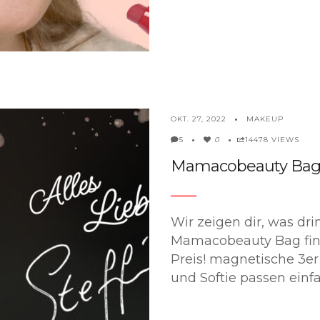
MAKEUP
OKT. 27, 2022
0
14478 VIEWS
5
Mamacobeauty Ba
Wir zeigen dir, was dr
Mamacobeauty Bag find
Preis! magnetische 3er
und Softie passen einf