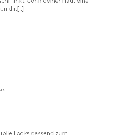
eschminkt. Gönn deiner Haut eine
en dir,[…]
ALS
r tolle Looks passend zum