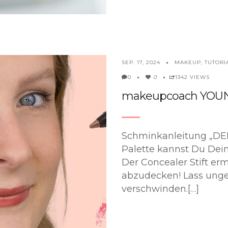
MAKEUP
,
TUTORI
SEP. 17, 2024
0
1342 VIEWS
0
makeupcoach YOU
Schminkanleitung „DEI
Palette kannst Du De
Der Concealer Stift erm
abzudecken! Lass unge
verschwinden.[…]